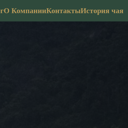
г
О Компании
Контакты
История чая