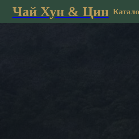
Чай Хун & Цин
Катало