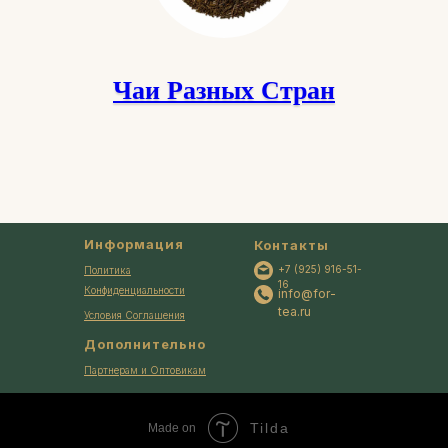
Чаи Разных Стран
Информация
Контакты
+7 (925) 916-51-
Политика
16
Конфиденциальности
info@for-
tea.ru
Условия Соглашения
Дополнительно
Партнерам и Оптовикам
Tilda
Made on