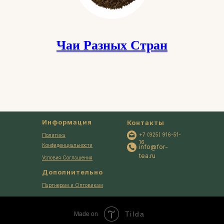
Чаи Разных Стран
Информация
Контакты
+7 (925) 916-51-
Политика
16
Конфиденциальности
info@for-
tea.ru
Условия Соглашения
Дополнительно
Партнерам и Оптовикам
Tilda
Made on